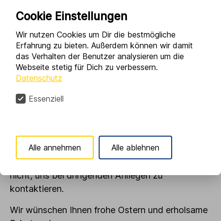
Cookie Einstellungen
Die Osterfeiertage stehen vor der Tür und wir
freuen uns darauf, diese besondere Zeit mit
Wir nutzen Cookies um Dir die bestmögliche
Erfahrung zu bieten. Außerdem können wir damit
unseren Liebsten zu verbringen. Wir wünschen
das Verhalten der Benutzer analysieren um die
Ihnen allen viel Erfolg beim Suchen der
Webseite stetig für Dich zu verbessern.
Ostergeschenke und hoffen, dass Sie die
Datenschutz
wohlverdiente Auszeit in vollen Zügen genießen
Essenziell
können.
Während der Feiertage sind wir für unsere
Wartungskunden selbstverständlich
Alle annehmen
Alle ablehnen
uneingeschränkt über die bekannte
Rufbereitschaftsnummer erreichbar. Zögern Sie
nicht, uns bei dringenden Anliegen zu
kontaktieren.
Wir wünschen Ihnen frohe Ostern und erholsame