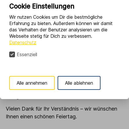
Cookie Einstellungen
Wir nutzen Cookies um Dir die bestmögliche
Erfahrung zu bieten. Außerdem können wir damit
Im Anschluss an Christi Himmelfahrt nutzen wir
das Verhalten der Benutzer analysieren um die
den Freitag, 15. Mai 2026, als Brückentag.
Webseite stetig für Dich zu verbessern.
Datenschutz
An diesem Tag bleibt unser Betrieb geschlossen
und wir tanken nochmal Kraft vor dem Umzug.
Essenziell
Unsere Rufbereitschaft steht Ihnen
selbstverständlich uneingeschränkt zur
Verfügung!
Alle annehmen
Alle ablehnen
Ab dem nächsten Werktag sind wir wieder zu
den gewohnten Zeiten für Sie erreichbar.
Vielen Dank für Ihr Verständnis – wir wünschen
Ihnen einen schönen Feiertag.