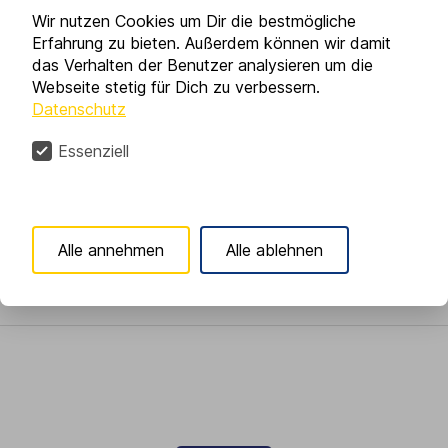
Wir nutzen Cookies um Dir die bestmögliche
Am Freitag, den 05. Juni 2026, bleibt unser
Erfahrung zu bieten. Außerdem können wir damit
das Verhalten der Benutzer analysieren um die
Unternehmen aufgrund eines Brückentages
Webseite stetig für Dich zu verbessern.
geschlossen.
Datenschutz
Unsere bekannte Rufbereitschaftsnummer steht
Ihnen selbstverständlich weiterhin zur
Essenziell
Verfügung, sodass dringende Anliegen jederzeit
bearbeitet werden können.
Wir danken für Ihr Verständnis.
Alle annehmen
Alle ablehnen