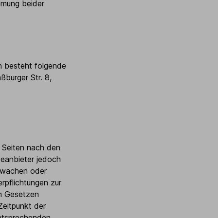
immung beider
n besteht folgende
ßburger Str. 8,
n Seiten nach den
teanbieter jedoch
erwachen oder
rpflichtungen zur
en Gesetzen
Zeitpunkt der
entsprechenden