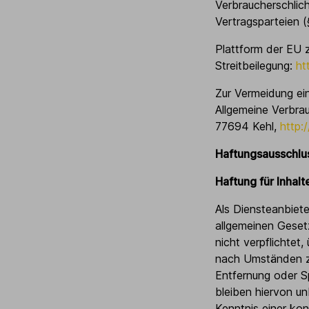
Verbraucherschlich
Vertragsparteien 
Plattform der EU z
Streitbeilegung:
ht
Zur Vermeidung ei
Allgemeine Verbrau
77694 Kehl,
http:
Haftungsausschlus
Haftung für Inhalt
Als Diensteanbiete
allgemeinen Geset
nicht verpflichtet
nach Umständen zu 
Entfernung oder S
bleiben hiervon un
Kenntnis einer ko