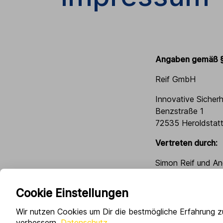
Angaben gemäß §
Reif GmbH
Innovative Sicher
Benzstraße 1
72535 Heroldstat
Vertreten durch:
Simon Reif und A
Kontakt:
Cookie Einstellungen
Telefon: 07389/9
Wir nutzen Cookies um Dir die bestmögliche Erfahrung z
Telefax: 07389/9
verbessern.
Datenschutz