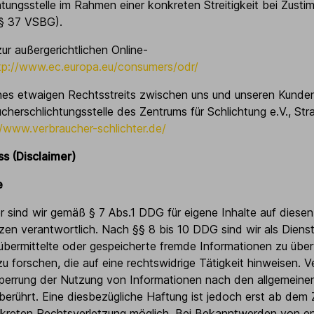
tungsstelle im Rahmen einer konkreten Streitigkeit bei Zust
(§ 37 VSBG).
ur außergerichtlichen Online-
tp://www.ec.europa.eu/consumers/odr/
nes etwaigen Rechtsstreits zwischen uns und unseren Kunde
cherschlichtungsstelle des Zentrums für Schlichtung e.V., Stra
//www.verbraucher-schlichter.de/
s (Disclaimer)
e
r sind wir gemäß § 7 Abs.1 DDG für eigene Inhalte auf diese
zen verantwortlich. Nach §§ 8 bis 10 DDG sind wir als Diens
, übermittelte oder gespeicherte fremde Informationen zu üb
forschen, die auf eine rechtswidrige Tätigkeit hinweisen. Ve
perrung der Nutzung von Informationen nach den allgemein
berührt. Eine diesbezügliche Haftung ist jedoch erst ab dem 
nkreten Rechtsverletzung möglich. Bei Bekanntwerden von 