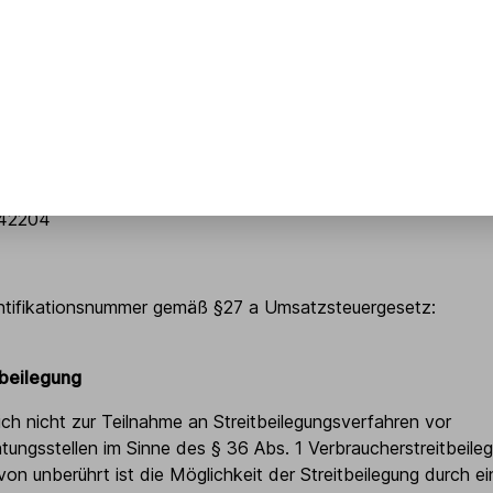
-gmbh.com
elsregister.
m
 HRB 3453
dwerkskammer Region Ulm.
 42204
ntifikationsnummer gemäß §27 a Umsatzsteuergesetz:
tbeilegung
sich nicht zur Teilnahme an Streitbeilegungsverfahren vor
tungsstellen im Sinne des § 36 Abs. 1 Verbraucherstreitbeil
on unberührt ist die Möglichkeit der Streitbeilegung durch ei