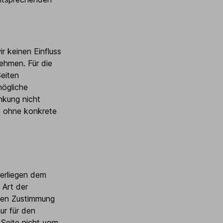
r keinen Einfluss
ehmen. Für die
Seiten
mögliche
nkung nicht
ch ohne konkrete
terliegen dem
 Art der
chen Zustimmung
ur für den
 Seite nicht vom