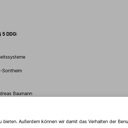
 5 DDG:
heitssysteme
t-Sontheim
ndreas Baumann
0 93 -0
u bieten. Außerdem können wir damit das Verhalten der Benut
0 93 -20