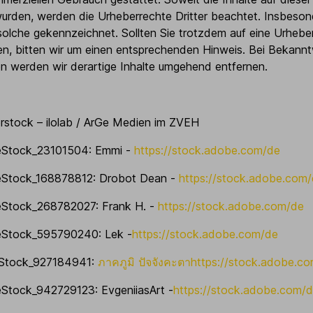
t wurden, werden die Urheberrechte Dritter beachtet. Insbeso
s solche gekennzeichnet. Sollten Sie trotzdem auf eine Urhebe
, bitten wir um einen entsprechenden Hinweis. Bei Bekann
n werden wir derartige Inhalte umgehend entfernen.
terstock – ilolab / ArGe Medien im ZVEH
beStock_23101504: Emmi -
https://stock.adobe.com/de
beStock_168878812: Drobot Dean -
https://stock.adobe.com
beStock_268782027: Frank H. -
https://stock.adobe.com/de
beStock_595790240: Lek -
https://stock.adobe.com/de
beStock_927184941:
ภาคภูมิ ปัจจังคะตา
https://stock.adobe.c
beStock_942729123: EvgeniiasArt -
https://stock.adobe.com/