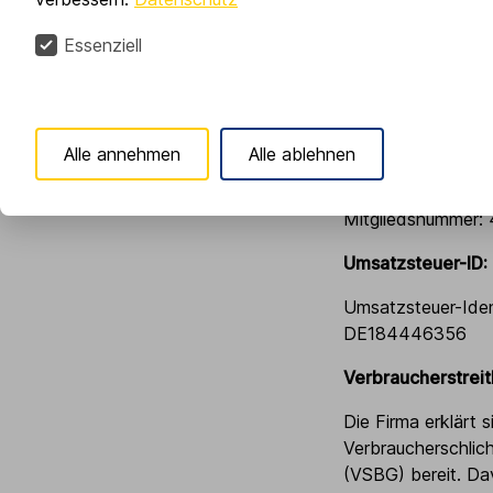
E-Mail:
info@reif
Essenziell
Registereintrag:
Eintragung im Hand
Registergericht:Ul
Registernummer:
Alle annehmen
Alle ablehnen
Mitglied der Han
Mitgliedsnummer:
Umsatzsteuer-ID:
Umsatzsteuer-Ide
DE184446356
Verbraucherstrei
Die Firma erklärt 
Verbraucherschlich
(VSBG) bereit. Dav