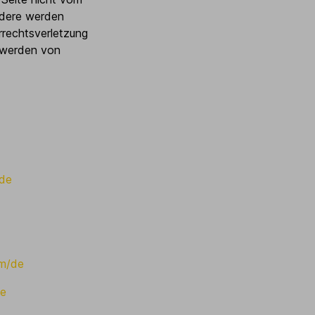
ndere werden
rrechtsverletzung
twerden von
/de
om/de
de