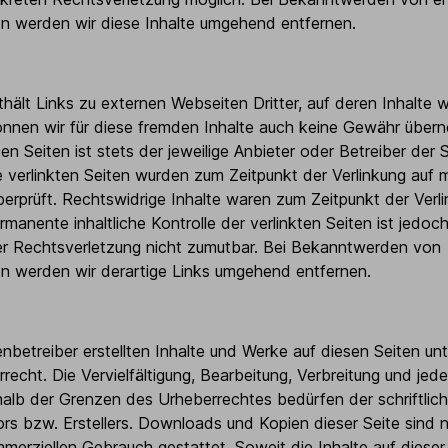
n werden wir diese Inhalte umgehend entfernen.
ält Links zu externen Webseiten Dritter, auf deren Inhalte wi
nnen wir für diese fremden Inhalte auch keine Gewähr übern
ten Seiten ist stets der jeweilige Anbieter oder Betreiber der 
e verlinkten Seiten wurden zum Zeitpunkt der Verlinkung auf 
erprüft. Rechtswidrige Inhalte waren zum Zeitpunkt der Verli
rmanente inhaltliche Kontrolle der verlinkten Seiten ist jedo
er Rechtsverletzung nicht zumutbar. Bei Bekanntwerden von
n werden wir derartige Links umgehend entfernen.
enbetreiber erstellten Inhalte und Werke auf diesen Seiten un
echt. Die Vervielfältigung, Bearbeitung, Verbreitung und jede
alb der Grenzen des Urheberrechtes bedürfen der schriftli
ors bzw. Erstellers. Downloads und Kopien dieser Seite sind n
mmerziellen Gebrauch gestattet. Soweit die Inhalte auf dieser