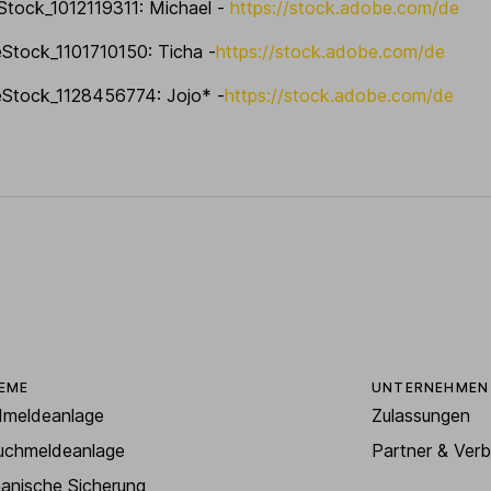
eStock_1012119311: Michael -
https://stock.adobe.com/de
beStock_1101710150: Ticha -
https://stock.adobe.com/de
beStock_1128456774: Jojo* -
https://stock.adobe.com/de
EME
UNTERNEHMEN
dmeldeanlage
Zulassungen
uchmeldeanlage
Partner & Ver
anische Sicherung