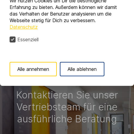
Wir nutzen Cookies um Dir die bestmögliche
wie Zeiterfassungssystemen, Einbruchmeldeanlagen
Erfahrung zu bieten. Außerdem können wir damit
und auch bargeldlosen Zahlungssystemen in
das Verhalten der Benutzer analysieren um die
vollautomatischen Warenausgabeautomaten unseres
Webseite stetig für Dich zu verbessern.
Kooperationspartners Stüwer GmbH – „ready to serve“
Datenschutz
zu kombinieren. Selbstverständlich sind auch viele
weitere Anforderungen umzusetzen.
Essenziell
Alle annehmen
Alle ablehnen
Kontaktieren Sie unser
Vertriebsteam für eine
ausführliche Beratung