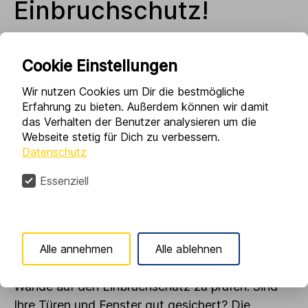
Einbruchschutz!
Cookie Einstellungen
Die Tage sind kürzer, es wird zusehends kälter –
Wir nutzen Cookies um Dir die bestmögliche
Erfahrung zu bieten. Außerdem können wir damit
für die meisten Menschen beginnt die gemütliche
das Verhalten der Benutzer analysieren um die
Jahreszeit. Wärmende Tees, Spaziergänge in der
Webseite stetig für Dich zu verbessern.
herbstlichen Landschaft… Aber für Einbrecher
Datenschutz
beginnt nun die Hochsaison. Im Schutz der
Essenziell
Dunkelheit ziehen Sie wieder vermehrt los und
versuchen in Häuser und Wohnungen
einzudringen.
Jedes Jahr zu dieser Zeit macht die Initiative K-
Alle annehmen
Alle ablehnen
Einbruch darauf aufmerksam, die eigenen vier
Wände auf den Einbruchschutz zu prüfen. Sind
Ihre Türen und Fenster gut gesichert? Die