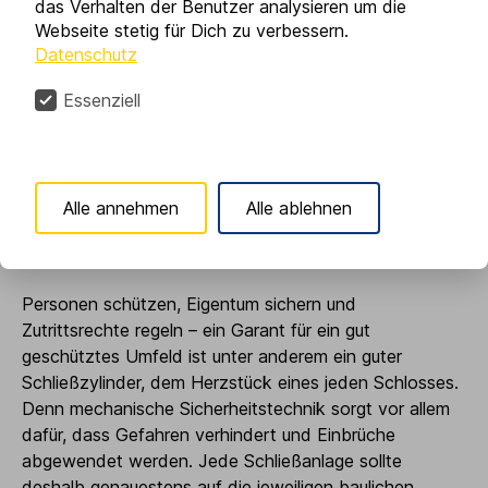
das Verhalten der Benutzer analysieren um die
Webseite stetig für Dich zu verbessern.
Datenschutz
Essenziell
Alle annehmen
Alle ablehnen
Personen schützen, Eigentum sichern und
Zutrittsrechte regeln – ein Garant für ein gut
geschütztes Umfeld ist unter anderem ein guter
Schließzylinder, dem Herzstück eines jeden Schlosses.
Denn mechanische Sicherheitstechnik sorgt vor allem
dafür, dass Gefahren verhindert und Einbrüche
abgewendet werden. Jede Schließanlage sollte
deshalb genauestens auf die jeweiligen baulichen