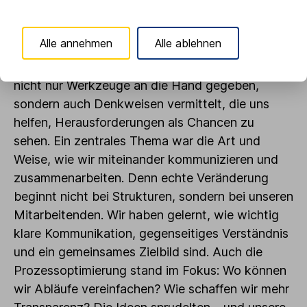
als Team noch enger zusammenzuarbeiten? Die
Antworten auf diese Fragen sind komplex – aber
Alle annehmen
Alle ablehnen
Marcello Camerin hat sie mit seiner offenen und
engagierten Art greifbar gemacht. Er hat uns
nicht nur Werkzeuge an die Hand gegeben,
sondern auch Denkweisen vermittelt, die uns
helfen, Herausforderungen als Chancen zu
sehen. Ein zentrales Thema war die Art und
Weise, wie wir miteinander kommunizieren und
zusammenarbeiten. Denn echte Veränderung
beginnt nicht bei Strukturen, sondern bei unseren
Mitarbeitenden. Wir haben gelernt, wie wichtig
klare Kommunikation, gegenseitiges Verständnis
und ein gemeinsames Zielbild sind. Auch die
Prozessoptimierung stand im Fokus: Wo können
wir Abläufe vereinfachen? Wie schaffen wir mehr